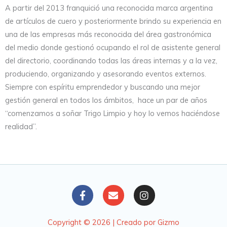
A partir del 2013 franquició una reconocida marca argentina
de artículos de cuero y posteriormente brindo su experiencia en
una de las empresas más reconocida del área gastronómica
del medio donde gestionó ocupando el rol de asistente general
del directorio, coordinando todas las áreas internas y a la vez,
produciendo, organizando y asesorando eventos externos.
Siempre con espíritu emprendedor y buscando una mejor
gestión general en todos los ámbitos, hace un par de años
“comenzamos a soñar Trigo Limpio y hoy lo vemos haciéndose
realidad”.
F
E
I
a
n
n
c
v
s
e
e
t
Copyright © 2026 | Creado por Gizmo